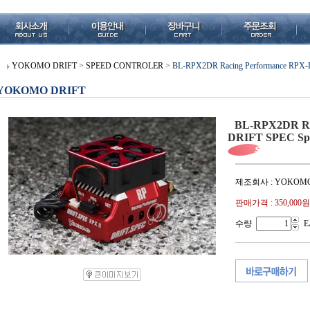
YOKOMO DRIFT
>
SPEED CONTROLER
>
BL-RPX2DR Racing Performance RPX-II 
YOKOMO DRIFT
BL-RPX2DR Rac
DRIFT SPEC Speed
제조회사 : YOKOM
판매가격 :
350,000원
수량
E