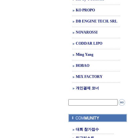
KO PROPO
DB ENGINE TECH. SRL
NOVAROSSI
CODDAR LIPO
Ming Yang
HOBAO
MIX FACTORY
개인결제 코너
대회 참가접수