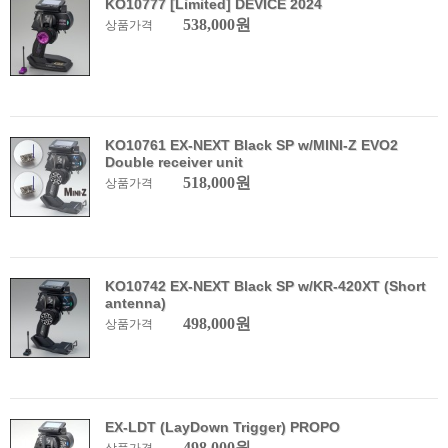
KO10777 [Limited] DEVICE 2024
538,000원
상품가격
KO10761 EX-NEXT Black SP w/MINI-Z EVO2
Double receiver unit
518,000원
상품가격
KO10742 EX-NEXT Black SP w/KR-420XT (Short
antenna)
498,000원
상품가격
EX-LDT (LayDown Trigger) PROPO
498,000원