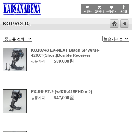
KO PROPO
()
KO10743 EX-NEXT Black SP w/KR-
420XT(Short)Double Receiver
589,000원
상품가격
EX-RR ST-2 (w/KR-418FHD x 2)
547,000원
상품가격