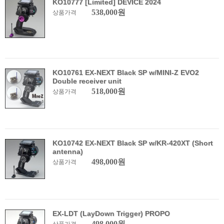
KO10777 [Limited] DEVICE 2024
538,000원
상품가격
KO10761 EX-NEXT Black SP w/MINI-Z EVO2
Double receiver unit
518,000원
상품가격
KO10742 EX-NEXT Black SP w/KR-420XT (Short
antenna)
498,000원
상품가격
EX-LDT (LayDown Trigger) PROPO
498,000원