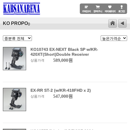
KO PROPO
()
KO10743 EX-NEXT Black SP w/KR-
420XT(Short)Double Receiver
589,000원
상품가격
EX-RR ST-2 (w/KR-418FHD x 2)
547,000원
상품가격