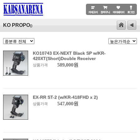
KO PROPO
()
KO10743 EX-NEXT Black SP w/KR-
420XT(Short)Double Receiver
589,000원
상품가격
EX-RR ST-2 (w/KR-418FHD x 2)
547,000원
상품가격