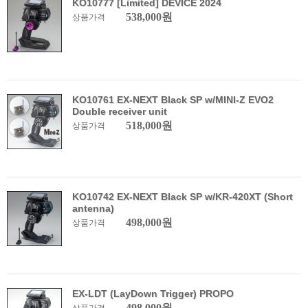
KO10777 [Limited] DEVICE 2024
538,000원
상품가격
KO10761 EX-NEXT Black SP w/MINI-Z EVO2
Double receiver unit
518,000원
상품가격
KO10742 EX-NEXT Black SP w/KR-420XT (Short
antenna)
498,000원
상품가격
EX-LDT (LayDown Trigger) PROPO
498,000원